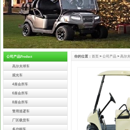
你的位置：
首页
>
公司产品
>
高尔
公司产品Product
高尔夫球车
观光车
4座会所车
6座会所车
8座会所车
警用巡逻车
厂区载货车
多功能车